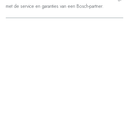
met de service en garanties van een Bosch-partner.
Keuring & onderhoud
Wij verzorgen keuringsattesten en het periodieke
onderhoud van uw installatie, zodat alles veilig en efficiënt
blijft werken.
VEELGESTELDE VRAGEN
Goed om te weten