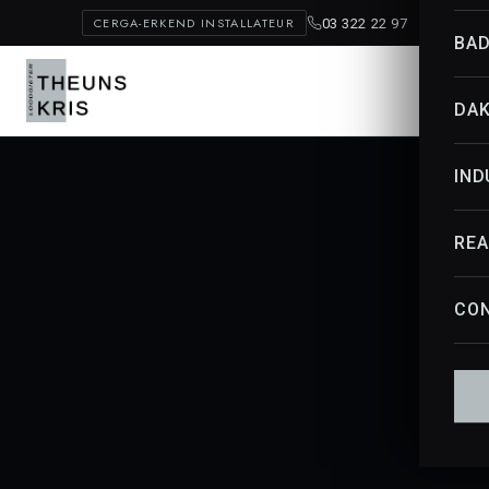
CERGA-ERKEND INSTALLATEUR
03 322 22 97
BA
DA
IND
REA
CO