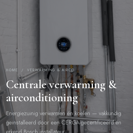
/ VERWARMING & AIRCO
HOME
Centrale verwarming &
airconditioning
Energiezuinig verwarmen én koelen — vakkundig
geïnstalleerd door een CERGA-gecertificeerd en
erkend Bosch installateur.